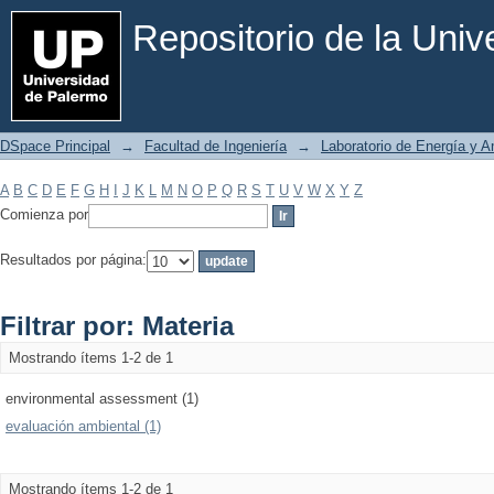
Filtrar por: Materia
Repositorio de la Uni
DSpace Principal
→
Facultad de Ingeniería
→
Laboratorio de Energía y 
A
B
C
D
E
F
G
H
I
J
K
L
M
N
O
P
Q
R
S
T
U
V
W
X
Y
Z
Comienza por
Resultados por página:
Filtrar por: Materia
Mostrando ítems 1-2 de 1
environmental assessment (1)
evaluación ambiental (1)
Mostrando ítems 1-2 de 1