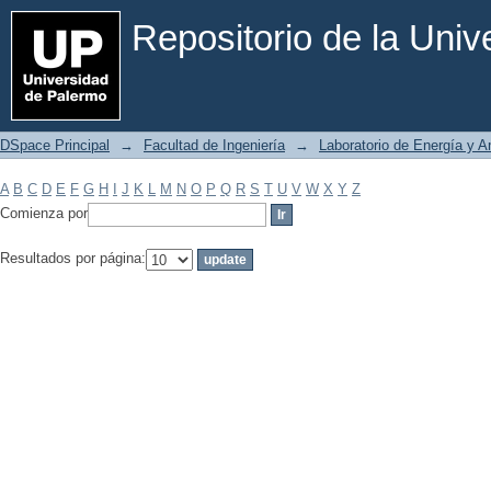
Filtrar por: Materia
Repositorio de la Uni
DSpace Principal
→
Facultad de Ingeniería
→
Laboratorio de Energía y 
A
B
C
D
E
F
G
H
I
J
K
L
M
N
O
P
Q
R
S
T
U
V
W
X
Y
Z
Comienza por
Resultados por página: