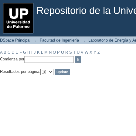
Filtrar por: Materia
Repositorio de la Uni
DSpace Principal
→
Facultad de Ingeniería
→
Laboratorio de Energía y 
A
B
C
D
E
F
G
H
I
J
K
L
M
N
O
P
Q
R
S
T
U
V
W
X
Y
Z
Comienza por
Resultados por página: