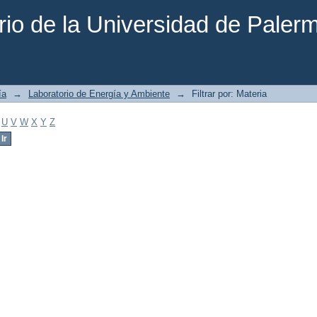
rio de la Universidad de Paler
ía
→
Laboratorio de Energía y Ambiente
→
Filtrar por: Materia
U
V
W
X
Y
Z