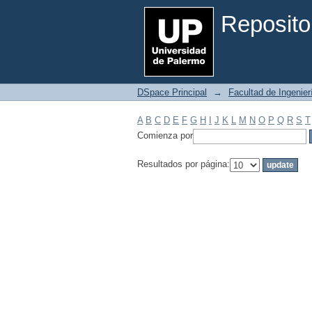
Filtrar por: Materia
Reposito
DSpace Principal
→
Facultad de Ingenier
A
B
C
D
E
F
G
H
I
J
K
L
M
N
O
P
Q
R
S
T
Comienza por
Resultados por página: