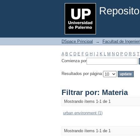
Filtrar por: Materia
Reposito
DSpace Principal
→
Facultad de Ingenier
A
B
C
D
E
F
G
H
I
J
K
L
M
N
O
P
Q
R
S
T
Comienza por
Resultados por página:
Filtrar por: Materia
Mostrando ítems 1-1 de 1
urban environment (1)
Mostrando ítems 1-1 de 1