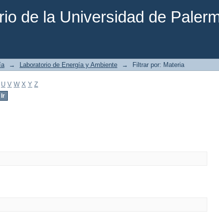
rio de la Universidad de Paler
ía
→
Laboratorio de Energía y Ambiente
→
Filtrar por: Materia
U
V
W
X
Y
Z