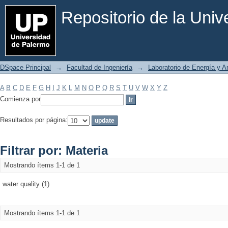
Filtrar por: Materia
Repositorio de la Uni
DSpace Principal
→
Facultad de Ingeniería
→
Laboratorio de Energía y 
A
B
C
D
E
F
G
H
I
J
K
L
M
N
O
P
Q
R
S
T
U
V
W
X
Y
Z
Comienza por
Resultados por página:
Filtrar por: Materia
Mostrando ítems 1-1 de 1
water quality (1)
Mostrando ítems 1-1 de 1