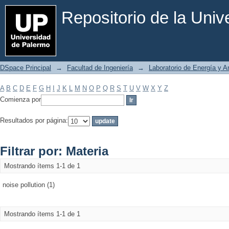
Filtrar por: Materia
Repositorio de la Uni
DSpace Principal
→
Facultad de Ingeniería
→
Laboratorio de Energía y 
A
B
C
D
E
F
G
H
I
J
K
L
M
N
O
P
Q
R
S
T
U
V
W
X
Y
Z
Comienza por
Resultados por página:
Filtrar por: Materia
Mostrando ítems 1-1 de 1
noise pollution (1)
Mostrando ítems 1-1 de 1