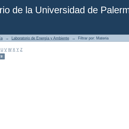
rio de la Universidad de Paler
ía
→
Laboratorio de Energía y Ambiente
→
Filtrar por: Materia
U
V
W
X
Y
Z