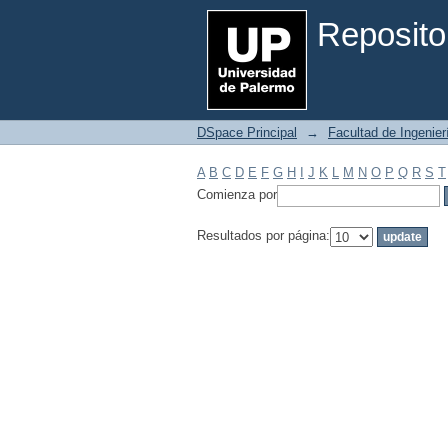
Filtrar por: Materia
Reposito
DSpace Principal
→
Facultad de Ingenier
A
B
C
D
E
F
G
H
I
J
K
L
M
N
O
P
Q
R
S
T
Comienza por
Resultados por página: