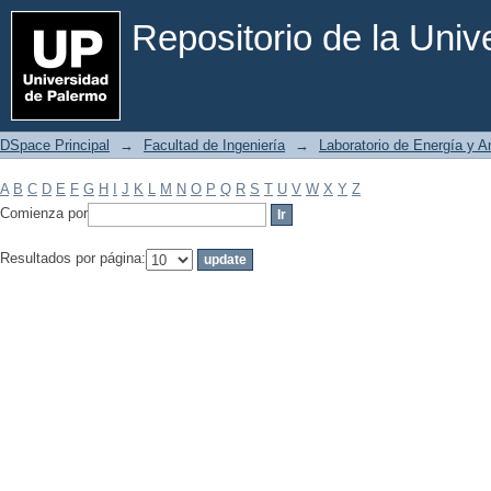
Filtrar por: Materia
Repositorio de la Uni
DSpace Principal
→
Facultad de Ingeniería
→
Laboratorio de Energía y 
A
B
C
D
E
F
G
H
I
J
K
L
M
N
O
P
Q
R
S
T
U
V
W
X
Y
Z
Comienza por
Resultados por página: