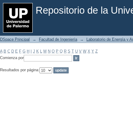
Filtrar por: Materia
Repositorio de la Uni
DSpace Principal
→
Facultad de Ingeniería
→
Laboratorio de Energía y 
A
B
C
D
E
F
G
H
I
J
K
L
M
N
O
P
Q
R
S
T
U
V
W
X
Y
Z
Comienza por
Resultados por página: