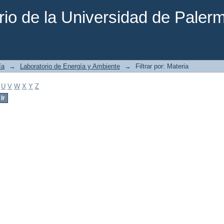
rio de la Universidad de Paler
ía
→
Laboratorio de Energía y Ambiente
→
Filtrar por: Materia
U
V
W
X
Y
Z