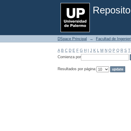
Filtrar por: Materia
Reposito
DSpace Principal
→
Facultad de Ingenier
A
B
C
D
E
F
G
H
I
J
K
L
M
N
O
P
Q
R
S
T
Comienza por
Resultados por página: