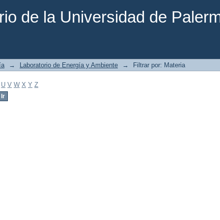
rio de la Universidad de Paler
ía
→
Laboratorio de Energía y Ambiente
→
Filtrar por: Materia
U
V
W
X
Y
Z