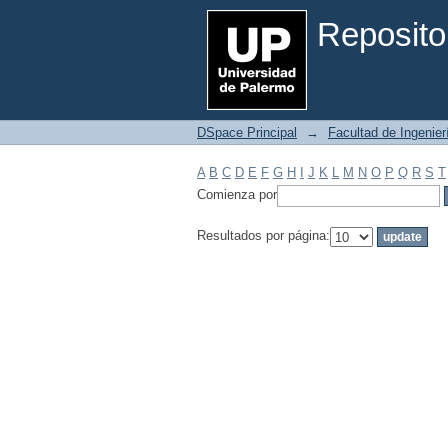
Filtrar por: Materia
Reposito
DSpace Principal
→
Facultad de Ingenier
A
B
C
D
E
F
G
H
I
J
K
L
M
N
O
P
Q
R
S
T
Comienza por
Resultados por página: