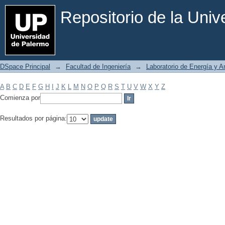
Filtrar por: Materia
Repositorio de la Uni
DSpace Principal
→
Facultad de Ingeniería
→
Laboratorio de Energía y 
A
B
C
D
E
F
G
H
I
J
K
L
M
N
O
P
Q
R
S
T
U
V
W
X
Y
Z
Comienza por
Resultados por página: