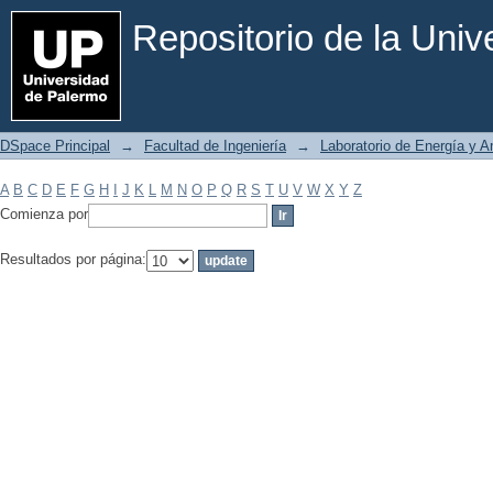
Filtrar por: Materia
Repositorio de la Uni
DSpace Principal
→
Facultad de Ingeniería
→
Laboratorio de Energía y 
A
B
C
D
E
F
G
H
I
J
K
L
M
N
O
P
Q
R
S
T
U
V
W
X
Y
Z
Comienza por
Resultados por página: