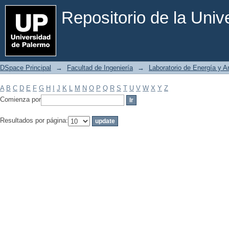
Filtrar por: Materia
Repositorio de la Uni
DSpace Principal
→
Facultad de Ingeniería
→
Laboratorio de Energía y 
A
B
C
D
E
F
G
H
I
J
K
L
M
N
O
P
Q
R
S
T
U
V
W
X
Y
Z
Comienza por
Resultados por página: