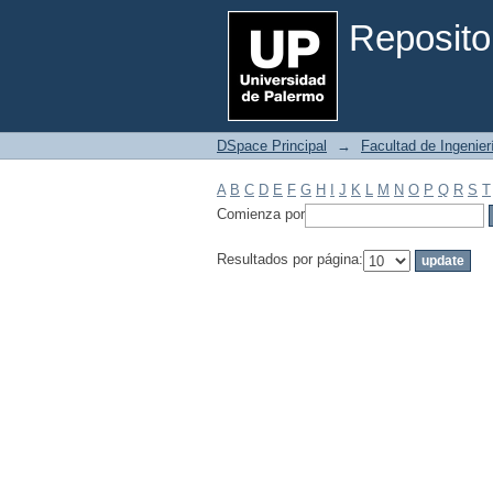
Filtrar por: Materia
Reposito
DSpace Principal
→
Facultad de Ingenier
A
B
C
D
E
F
G
H
I
J
K
L
M
N
O
P
Q
R
S
T
Comienza por
Resultados por página: