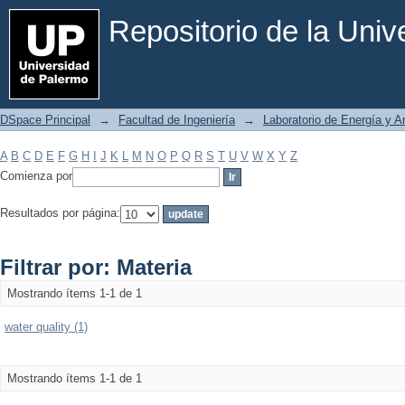
Filtrar por: Materia
Repositorio de la Uni
DSpace Principal
→
Facultad de Ingeniería
→
Laboratorio de Energía y 
A
B
C
D
E
F
G
H
I
J
K
L
M
N
O
P
Q
R
S
T
U
V
W
X
Y
Z
Comienza por
Resultados por página:
Filtrar por: Materia
Mostrando ítems 1-1 de 1
water quality (1)
Mostrando ítems 1-1 de 1