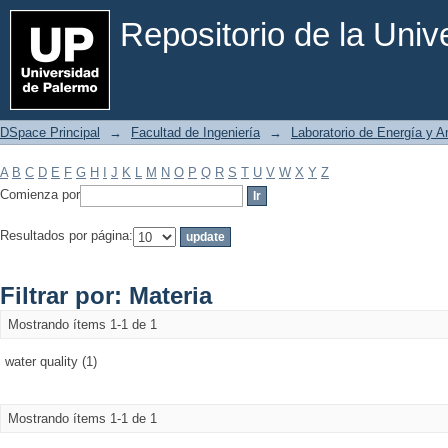
Filtrar por: Materia
Repositorio de la Uni
DSpace Principal
→
Facultad de Ingeniería
→
Laboratorio de Energía y 
A
B
C
D
E
F
G
H
I
J
K
L
M
N
O
P
Q
R
S
T
U
V
W
X
Y
Z
Comienza por
Resultados por página:
Filtrar por: Materia
Mostrando ítems 1-1 de 1
water quality (1)
Mostrando ítems 1-1 de 1