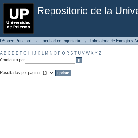
Filtrar por: Materia
Repositorio de la Uni
DSpace Principal
→
Facultad de Ingeniería
→
Laboratorio de Energía y 
A
B
C
D
E
F
G
H
I
J
K
L
M
N
O
P
Q
R
S
T
U
V
W
X
Y
Z
Comienza por
Resultados por página: