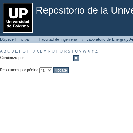
Filtrar por: Materia
Repositorio de la Uni
DSpace Principal
→
Facultad de Ingeniería
→
Laboratorio de Energía y 
A
B
C
D
E
F
G
H
I
J
K
L
M
N
O
P
Q
R
S
T
U
V
W
X
Y
Z
Comienza por
Resultados por página: