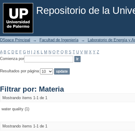
Filtrar por: Materia
Repositorio de la Uni
DSpace Principal
→
Facultad de Ingeniería
→
Laboratorio de Energía y 
A
B
C
D
E
F
G
H
I
J
K
L
M
N
O
P
Q
R
S
T
U
V
W
X
Y
Z
Comienza por
Resultados por página:
Filtrar por: Materia
Mostrando ítems 1-1 de 1
water quality (1)
Mostrando ítems 1-1 de 1