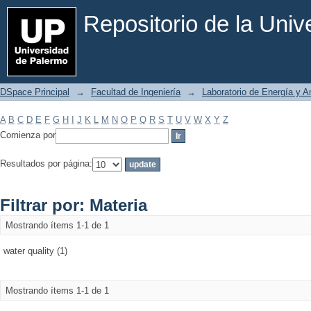
Filtrar por: Materia
Repositorio de la Uni
DSpace Principal
→
Facultad de Ingeniería
→
Laboratorio de Energía y 
A
B
C
D
E
F
G
H
I
J
K
L
M
N
O
P
Q
R
S
T
U
V
W
X
Y
Z
Comienza por
Resultados por página:
Filtrar por: Materia
Mostrando ítems 1-1 de 1
water quality (1)
Mostrando ítems 1-1 de 1