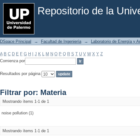
Filtrar por: Materia
Repositorio de la Uni
DSpace Principal
→
Facultad de Ingeniería
→
Laboratorio de Energía y 
A
B
C
D
E
F
G
H
I
J
K
L
M
N
O
P
Q
R
S
T
U
V
W
X
Y
Z
Comienza por
Resultados por página:
Filtrar por: Materia
Mostrando ítems 1-1 de 1
noise pollution (1)
Mostrando ítems 1-1 de 1