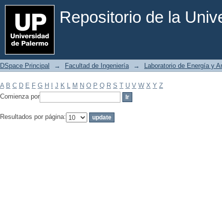
Filtrar por: Materia
Repositorio de la Uni
DSpace Principal
→
Facultad de Ingeniería
→
Laboratorio de Energía y 
A
B
C
D
E
F
G
H
I
J
K
L
M
N
O
P
Q
R
S
T
U
V
W
X
Y
Z
Comienza por
Resultados por página: