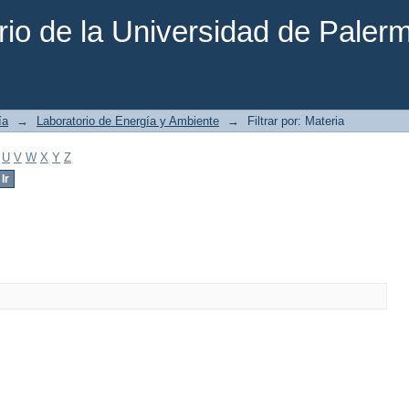
rio de la Universidad de Paler
ía
→
Laboratorio de Energía y Ambiente
→
Filtrar por: Materia
U
V
W
X
Y
Z