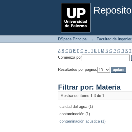
Filtrar por: Materia
Reposito
DSpace Principal
→
Facultad de Ingenier
A
B
C
D
E
F
G
H
I
J
K
L
M
N
O
P
Q
R
S
T
Comienza por
Resultados por página:
Filtrar por: Materia
Mostrando ítems 1-3 de 1
calidad del agua (1)
contaminación (1)
contaminación acústica (1)