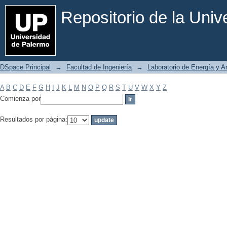
Filtrar por: Materia
Repositorio de la Uni
DSpace Principal
→
Facultad de Ingeniería
→
Laboratorio de Energía y 
A
B
C
D
E
F
G
H
I
J
K
L
M
N
O
P
Q
R
S
T
U
V
W
X
Y
Z
Comienza por
Resultados por página: