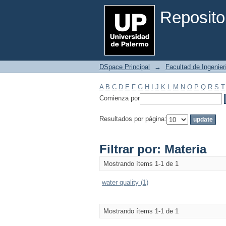
Filtrar por: Materia
Reposito
DSpace Principal
→
Facultad de Ingenier
A
B
C
D
E
F
G
H
I
J
K
L
M
N
O
P
Q
R
S
T
Comienza por
Resultados por página:
Filtrar por: Materia
Mostrando ítems 1-1 de 1
water quality (1)
Mostrando ítems 1-1 de 1