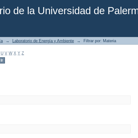
rio de la Universidad de Paler
ía
→
Laboratorio de Energía y Ambiente
→
Filtrar por: Materia
U
V
W
X
Y
Z