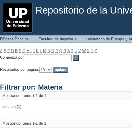
Filtrar por: Materia
Repositorio de la Uni
DSpace Principal
→
Facultad de Ingeniería
→
Laboratorio de Energía y 
A
B
C
D
E
F
G
H
I
J
K
L
M
N
O
P
Q
R
S
T
U
V
W
X
Y
Z
Comienza por
Resultados por página:
Filtrar por: Materia
Mostrando ítems 1-1 de 1
pollution (1)
Mostrando ítems 1-1 de 1