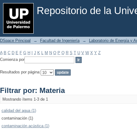
Filtrar por: Materia
Repositorio de la Uni
DSpace Principal
→
Facultad de Ingeniería
→
Laboratorio de Energía y 
A
B
C
D
E
F
G
H
I
J
K
L
M
N
O
P
Q
R
S
T
U
V
W
X
Y
Z
Comienza por
Resultados por página:
Filtrar por: Materia
Mostrando ítems 1-3 de 1
calidad del agua (1)
contaminación (1)
contaminación acústica (1)