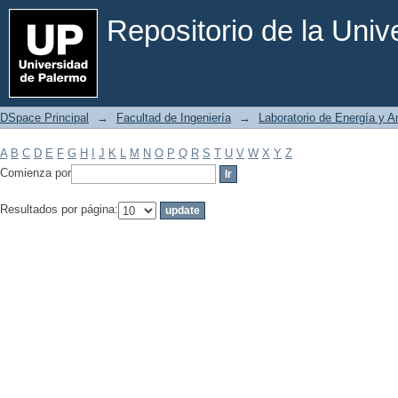
Filtrar por: Materia
Repositorio de la Uni
DSpace Principal
→
Facultad de Ingeniería
→
Laboratorio de Energía y 
A
B
C
D
E
F
G
H
I
J
K
L
M
N
O
P
Q
R
S
T
U
V
W
X
Y
Z
Comienza por
Resultados por página: