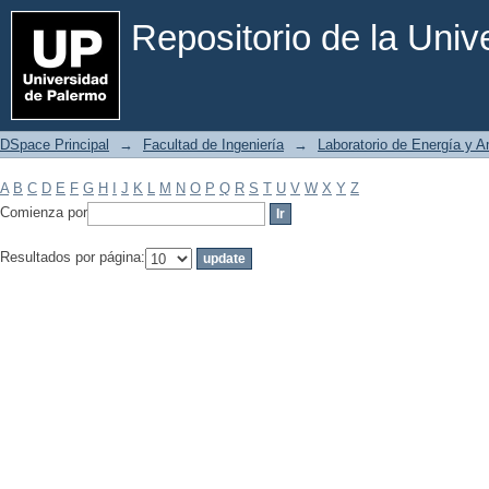
Filtrar por: Materia
Repositorio de la Uni
DSpace Principal
→
Facultad de Ingeniería
→
Laboratorio de Energía y 
A
B
C
D
E
F
G
H
I
J
K
L
M
N
O
P
Q
R
S
T
U
V
W
X
Y
Z
Comienza por
Resultados por página: