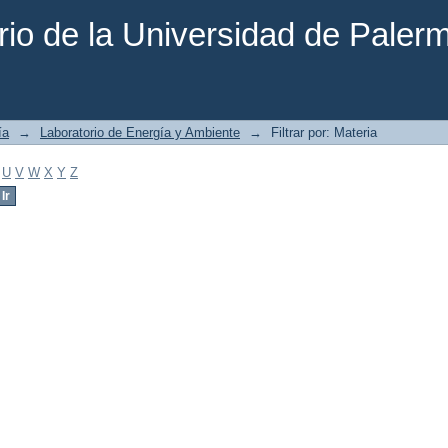
rio de la Universidad de Paler
ía
→
Laboratorio de Energía y Ambiente
→
Filtrar por: Materia
U
V
W
X
Y
Z