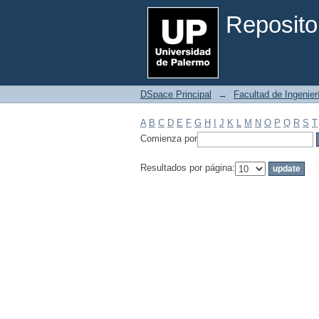
Filtrar por: Materia
Reposito
DSpace Principal
→
Facultad de Ingenier
A
B
C
D
E
F
G
H
I
J
K
L
M
N
O
P
Q
R
S
T
Comienza por
Resultados por página: