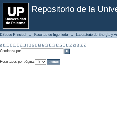
Filtrar por: Materia
Repositorio de la Uni
DSpace Principal
→
Facultad de Ingeniería
→
Laboratorio de Energía y 
A
B
C
D
E
F
G
H
I
J
K
L
M
N
O
P
Q
R
S
T
U
V
W
X
Y
Z
Comienza por
Resultados por página: