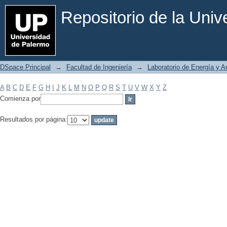
Filtrar por: Materia
Repositorio de la Uni
DSpace Principal
→
Facultad de Ingeniería
→
Laboratorio de Energía y 
A
B
C
D
E
F
G
H
I
J
K
L
M
N
O
P
Q
R
S
T
U
V
W
X
Y
Z
Comienza por
Resultados por página: