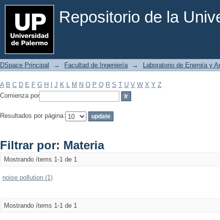
Filtrar por: Materia
Repositorio de la Uni
DSpace Principal
→
Facultad de Ingeniería
→
Laboratorio de Energía y 
A
B
C
D
E
F
G
H
I
J
K
L
M
N
O
P
Q
R
S
T
U
V
W
X
Y
Z
Comienza por
Resultados por página:
Filtrar por: Materia
Mostrando ítems 1-1 de 1
noise pollution (1)
Mostrando ítems 1-1 de 1