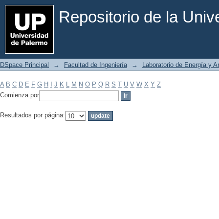
Filtrar por: Materia
Repositorio de la Uni
DSpace Principal
→
Facultad de Ingeniería
→
Laboratorio de Energía y 
A
B
C
D
E
F
G
H
I
J
K
L
M
N
O
P
Q
R
S
T
U
V
W
X
Y
Z
Comienza por
Resultados por página: