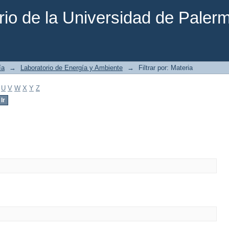
rio de la Universidad de Paler
ía
→
Laboratorio de Energía y Ambiente
→
Filtrar por: Materia
U
V
W
X
Y
Z