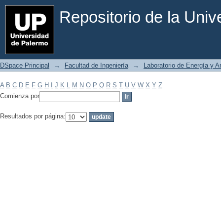
Filtrar por: Materia
Repositorio de la Uni
DSpace Principal
→
Facultad de Ingeniería
→
Laboratorio de Energía y 
A
B
C
D
E
F
G
H
I
J
K
L
M
N
O
P
Q
R
S
T
U
V
W
X
Y
Z
Comienza por
Resultados por página: