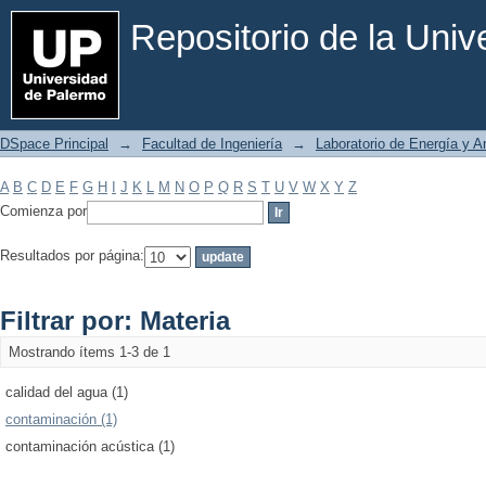
Filtrar por: Materia
Repositorio de la Uni
DSpace Principal
→
Facultad de Ingeniería
→
Laboratorio de Energía y 
A
B
C
D
E
F
G
H
I
J
K
L
M
N
O
P
Q
R
S
T
U
V
W
X
Y
Z
Comienza por
Resultados por página:
Filtrar por: Materia
Mostrando ítems 1-3 de 1
calidad del agua (1)
contaminación (1)
contaminación acústica (1)