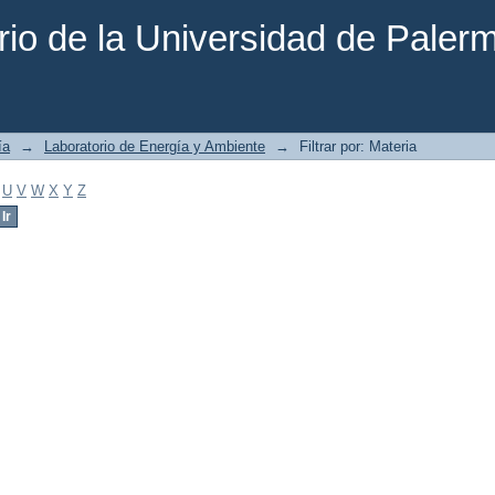
rio de la Universidad de Paler
ía
→
Laboratorio de Energía y Ambiente
→
Filtrar por: Materia
U
V
W
X
Y
Z