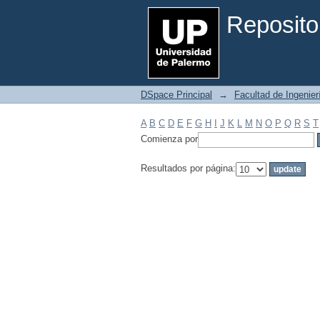
Filtrar por: Materia
Reposito
DSpace Principal
→
Facultad de Ingenier
A
B
C
D
E
F
G
H
I
J
K
L
M
N
O
P
Q
R
S
T
Comienza por
Resultados por página: