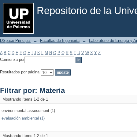
Filtrar por: Materia
Repositorio de la Uni
DSpace Principal
→
Facultad de Ingeniería
→
Laboratorio de Energía y 
A
B
C
D
E
F
G
H
I
J
K
L
M
N
O
P
Q
R
S
T
U
V
W
X
Y
Z
Comienza por
Resultados por página:
Filtrar por: Materia
Mostrando ítems 1-2 de 1
environmental assessment (1)
evaluación ambiental (1)
Mostrando ítems 1-2 de 1