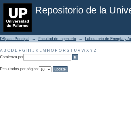
Filtrar por: Materia
Repositorio de la Uni
DSpace Principal
→
Facultad de Ingeniería
→
Laboratorio de Energía y 
A
B
C
D
E
F
G
H
I
J
K
L
M
N
O
P
Q
R
S
T
U
V
W
X
Y
Z
Comienza por
Resultados por página: