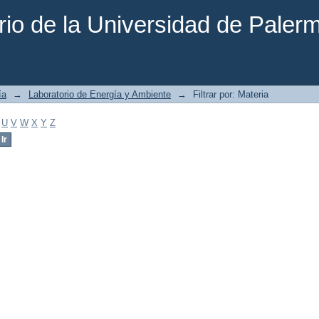
rio de la Universidad de Paler
ía
→
Laboratorio de Energía y Ambiente
→
Filtrar por: Materia
U
V
W
X
Y
Z