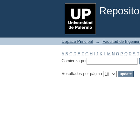
Filtrar por: Materia
Reposito
DSpace Principal
→
Facultad de Ingenier
A
B
C
D
E
F
G
H
I
J
K
L
M
N
O
P
Q
R
S
T
Comienza por
Resultados por página: