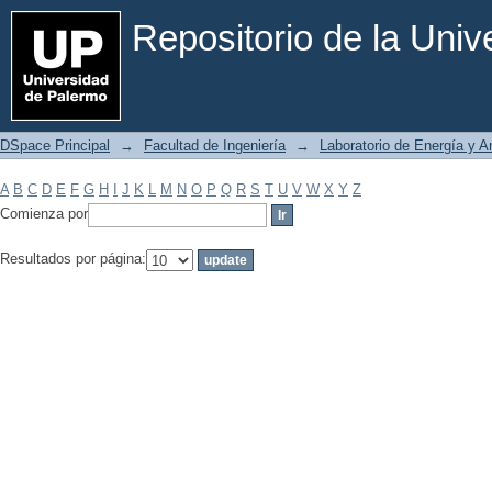
Filtrar por: Materia
Repositorio de la Uni
DSpace Principal
→
Facultad de Ingeniería
→
Laboratorio de Energía y 
A
B
C
D
E
F
G
H
I
J
K
L
M
N
O
P
Q
R
S
T
U
V
W
X
Y
Z
Comienza por
Resultados por página: