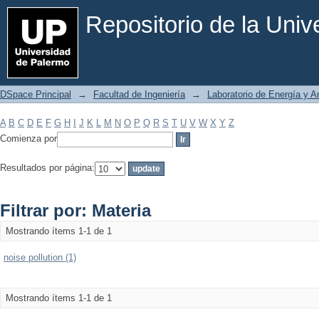
Filtrar por: Materia
Repositorio de la Uni
DSpace Principal
→
Facultad de Ingeniería
→
Laboratorio de Energía y 
A
B
C
D
E
F
G
H
I
J
K
L
M
N
O
P
Q
R
S
T
U
V
W
X
Y
Z
Comienza por
Resultados por página:
Filtrar por: Materia
Mostrando ítems 1-1 de 1
noise pollution (1)
Mostrando ítems 1-1 de 1