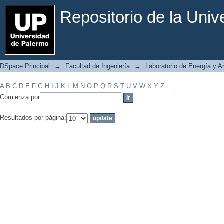
Filtrar por: Materia
Repositorio de la Uni
DSpace Principal
→
Facultad de Ingeniería
→
Laboratorio de Energía y 
A
B
C
D
E
F
G
H
I
J
K
L
M
N
O
P
Q
R
S
T
U
V
W
X
Y
Z
Comienza por
Resultados por página: