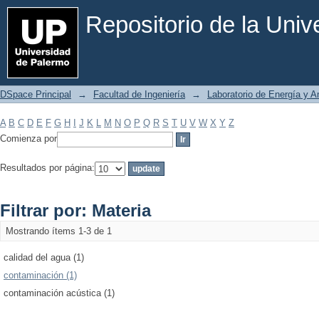
Filtrar por: Materia
Repositorio de la Uni
DSpace Principal
→
Facultad de Ingeniería
→
Laboratorio de Energía y 
A
B
C
D
E
F
G
H
I
J
K
L
M
N
O
P
Q
R
S
T
U
V
W
X
Y
Z
Comienza por
Resultados por página:
Filtrar por: Materia
Mostrando ítems 1-3 de 1
calidad del agua (1)
contaminación (1)
contaminación acústica (1)