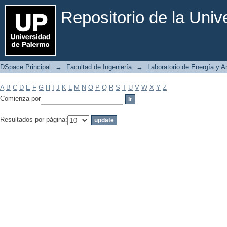
Filtrar por: Materia
Repositorio de la Uni
DSpace Principal
→
Facultad de Ingeniería
→
Laboratorio de Energía y 
A
B
C
D
E
F
G
H
I
J
K
L
M
N
O
P
Q
R
S
T
U
V
W
X
Y
Z
Comienza por
Resultados por página: