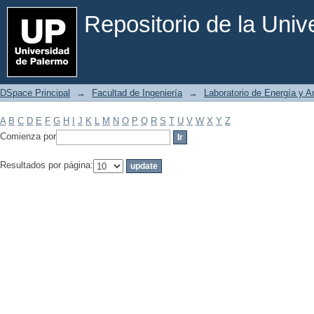
Filtrar por: Materia
Repositorio de la Uni
DSpace Principal
→
Facultad de Ingeniería
→
Laboratorio de Energía y 
A
B
C
D
E
F
G
H
I
J
K
L
M
N
O
P
Q
R
S
T
U
V
W
X
Y
Z
Comienza por
Resultados por página: