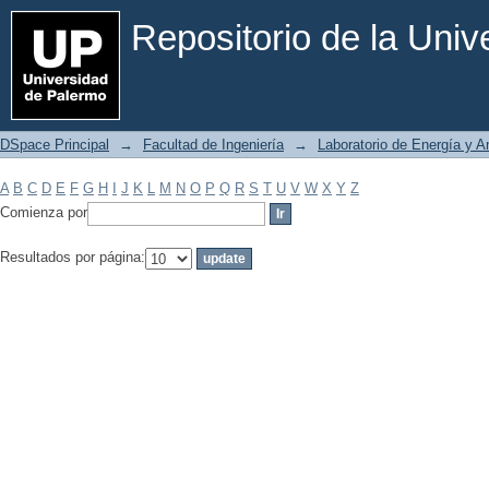
Filtrar por: Materia
Repositorio de la Uni
DSpace Principal
→
Facultad de Ingeniería
→
Laboratorio de Energía y 
A
B
C
D
E
F
G
H
I
J
K
L
M
N
O
P
Q
R
S
T
U
V
W
X
Y
Z
Comienza por
Resultados por página: